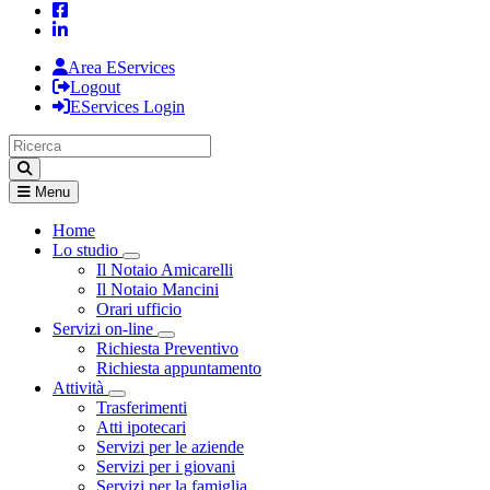
Area EServices
Logout
EServices Login
Menu
Home
Lo studio
Visualizza menù di secondo livello
Il Notaio Amicarelli
Il Notaio Mancini
Orari ufficio
Servizi on-line
Visualizza menù di secondo livello
Richiesta Preventivo
Richiesta appuntamento
Attività
Visualizza menù di secondo livello
Trasferimenti
Atti ipotecari
Servizi per le aziende
Servizi per i giovani
Servizi per la famiglia