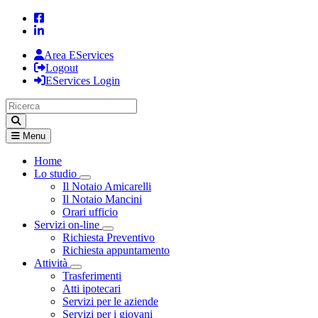
Area EServices
Logout
EServices Login
Menu
Home
Lo studio
Visualizza menù di secondo livello
Il Notaio Amicarelli
Il Notaio Mancini
Orari ufficio
Servizi on-line
Visualizza menù di secondo livello
Richiesta Preventivo
Richiesta appuntamento
Attività
Visualizza menù di secondo livello
Trasferimenti
Atti ipotecari
Servizi per le aziende
Servizi per i giovani