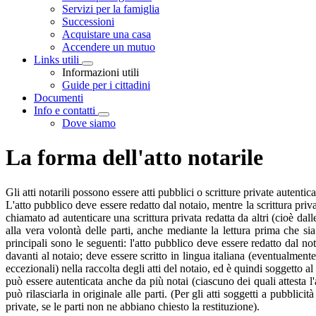
Servizi per la famiglia
Successioni
Acquistare una casa
Accendere un mutuo
Links utili
Visualizza menù di secondo livello
Informazioni utili
Guide per i cittadini
Documenti
Info e contatti
Visualizza menù di secondo livello
Dove siamo
La forma dell'atto notarile
Gli atti notarili possono essere atti pubblici o scritture private autentica
L'atto pubblico deve essere redatto dal notaio, mentre la scrittura pri
chiamato ad autenticare una scrittura privata redatta da altri (cioè dal
alla vera volontà delle parti, anche mediante la lettura prima che sia s
principali sono le seguenti: l'atto pubblico deve essere redatto dal n
davanti al notaio; deve essere scritto in lingua italiana (eventualment
eccezionali) nella raccolta degli atti del notaio, ed è quindi soggetto al
può essere autenticata anche da più notai (ciascuno dei quali attesta l'a
può rilasciarla in originale alle parti. (Per gli atti soggetti a pubbli
private, se le parti non ne abbiano chiesto la restituzione).