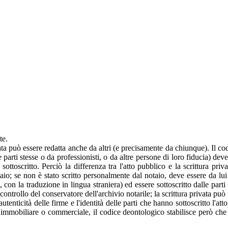
te.
vata può essere redatta anche da altri (e precisamente da chiunque). Il co
le parti stesse o da professionisti, o da altre persone di loro fiducia) 
ottoscritto. Perciò la differenza tra l'atto pubblico e la scrittura priv
otaio; se non è stato scritto personalmente dal notaio, deve essere da lu
e, con la traduzione in lingua straniera) ed essere sottoscritto dalle par
 controllo del conservatore dell'archivio notarile; la scrittura privata può
utenticità delle firme e l'identità delle parti che hanno sottoscritto l'at
cità immobiliare o commerciale, il codice deontologico stabilisce però che 