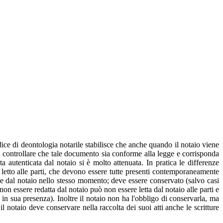
dice di deontologia notarile stabilisce che anche quando il notaio viene
deve controllare che tale documento sia conforme alla legge e corrisponda
ata autenticata dal notaio si è molto attenuata. In pratica le differenze
i letto alle parti, che devono essere tutte presenti contemporaneamente
ti e dal notaio nello stesso momento; deve essere conservato (salvo casi
 non essere redatta dal notaio può non essere letta dal notaio alle parti e
to in sua presenza). Inoltre il notaio non ha l'obbligo di conservarla, ma
il notaio deve conservare nella raccolta dei suoi atti anche le scritture