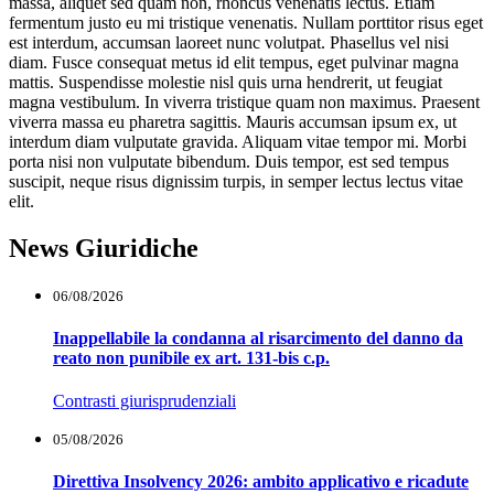
massa, aliquet sed quam non, rhoncus venenatis lectus. Etiam
fermentum justo eu mi tristique venenatis. Nullam porttitor risus eget
est interdum, accumsan laoreet nunc volutpat. Phasellus vel nisi
diam. Fusce consequat metus id elit tempus, eget pulvinar magna
mattis. Suspendisse molestie nisl quis urna hendrerit, ut feugiat
magna vestibulum. In viverra tristique quam non maximus. Praesent
viverra massa eu pharetra sagittis. Mauris accumsan ipsum ex, ut
interdum diam vulputate gravida. Aliquam vitae tempor mi. Morbi
porta nisi non vulputate bibendum. Duis tempor, est sed tempus
suscipit, neque risus dignissim turpis, in semper lectus lectus vitae
elit.
News Giuridiche
06/08/2026
Inappellabile la condanna al risarcimento del danno da
reato non punibile ex art. 131-bis c.p.
Contrasti giurisprudenziali
05/08/2026
Direttiva Insolvency 2026: ambito applicativo e ricadute