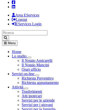
Area EServices
Logout
EServices Login
Menu
Home
Lo studio
Visualizza menù di secondo livello
Il Notaio Amicarelli
Il Notaio Mancini
Orari ufficio
Servizi on-line
Visualizza menù di secondo livello
Richiesta Preventivo
Richiesta appuntamento
Attività
Visualizza menù di secondo livello
Trasferimenti
Atti ipotecari
Servizi per le aziende
Servizi per i giovani
Servizi per la famiglia