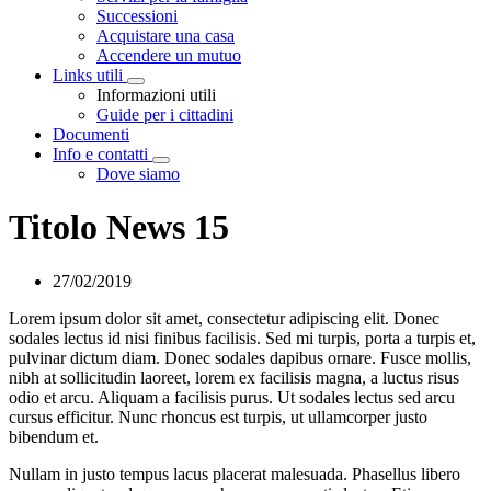
Successioni
Acquistare una casa
Accendere un mutuo
Links utili
Visualizza menù di secondo livello
Informazioni utili
Guide per i cittadini
Documenti
Info e contatti
Visualizza menù di secondo livello
Dove siamo
Titolo News 15
27/02/2019
Lorem ipsum dolor sit amet, consectetur adipiscing elit. Donec
sodales lectus id nisi finibus facilisis. Sed mi turpis, porta a turpis et,
pulvinar dictum diam. Donec sodales dapibus ornare. Fusce mollis,
nibh at sollicitudin laoreet, lorem ex facilisis magna, a luctus risus
odio et arcu. Aliquam a facilisis purus. Ut sodales lectus sed arcu
cursus efficitur. Nunc rhoncus est turpis, ut ullamcorper justo
bibendum et.
Nullam in justo tempus lacus placerat malesuada. Phasellus libero