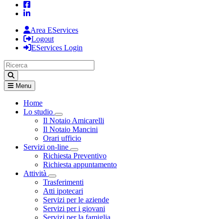
Area EServices
Logout
EServices Login
Menu
Home
Lo studio
Visualizza menù di secondo livello
Il Notaio Amicarelli
Il Notaio Mancini
Orari ufficio
Servizi on-line
Visualizza menù di secondo livello
Richiesta Preventivo
Richiesta appuntamento
Attività
Visualizza menù di secondo livello
Trasferimenti
Atti ipotecari
Servizi per le aziende
Servizi per i giovani
Servizi per la famiglia